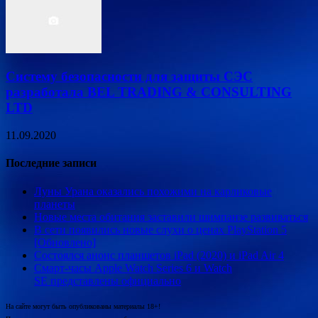
Систему безопасности для защиты СЭС
разработала BEL TRADING & CONSULTING
LTD
11.09.2020
Последние записи
Луны Урана оказались похожими на карликовые
планеты
Новые места обитания заставили шимпанзе развиваться
В сети появились новые слухи о ценах PlayStation 5
[Обновлено]
Состоялся анонс планшетов iPad (2020) и iPad Air 4
Смарт-часы Apple Watch Series 6 и Watch
SE представлены официально
На сайте могут быть опубликованы материалы 18+!