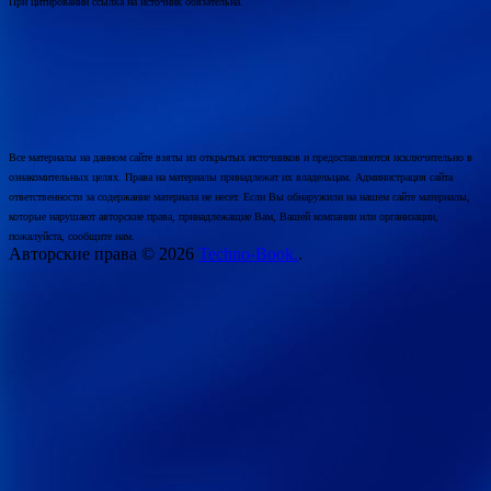
При цитировании ссылка на источник обязательна.
Все материалы на данном сайте взяты из открытых источников и предоставляются исключительно в
ознакомительных целях. Права на материалы принадлежат их владельцам. Администрация сайта
ответственности за содержание материала не несет. Если Вы обнаружили на нашем сайте материалы,
которые нарушают авторские права, принадлежащие Вам, Вашей компании или организации,
пожалуйста, сообщите нам.
Авторские права © 2026
Techno-Book.
.