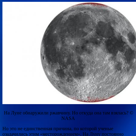
На Луне обнаружили ржавчину. Но откуда она там взялась? ©
NASA
Но это не единственная причина, по которой ученые
озадачились этим «месторождением». На Луну постоянно