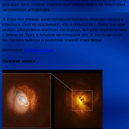
разгадке того, почему гематит был обнаружен и на некоторых
засушливых астероидах.
А пока что ученые хотят проанализировать образцы лунного
гематита. Они не исключают, что в гематитах с Луны все еще
можно обнаружить изотопы кислорода, которые переносились
с Земли на Луну в течение миллиардов лет. А это позволило
бы сделать выводы о развитии земной атмосферы.
Источник:
kosmos-x.net.ru
Похожие записи