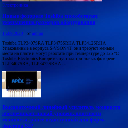
Электроника
Новые фотореле Toshiba способствуют
уменьшению размеров оборудования
15.09.2020
-
от
admin
Toshiba TLP3407SRA TLP3475SRHA TLP3412SRHA
Упакованные в корпуса S-VSON4T, они требуют меньше
места на плате и могут работать при температуре до 125 °C
Toshiba Electronics Europe выпустила три новых фотореле
TLP3407SRA, TLP3475SRHA …
Высокоточный линейный усилитель мощности
обеспечивает новый уровень плотности
мощности, ранее недоступный для форм-
фактора SIP