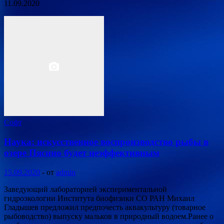
11.09.2020
Софт
Наука: искусственное воспроизводство рыбы в
озере Пясино будет неэффективным
15.09.2020
-
от
admin
Заведующий лабораторией экспериментальной
гидроэкологии Института биофизики СО РАН Михаил
Гладышев предложил предпочесть аквакультуру (товарное
рыбоводство) выпуску мальков в природный водоем.Ранее о