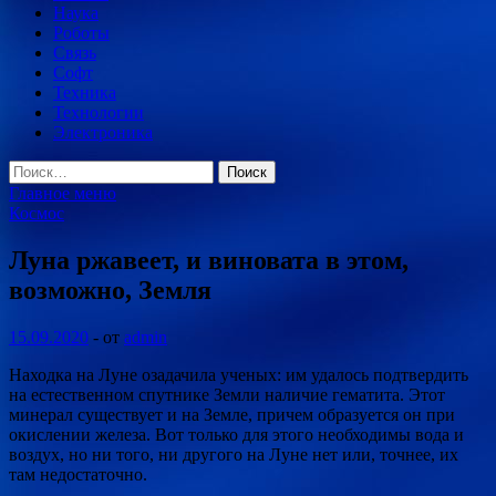
Наука
Роботы
Связь
Софт
Техника
Технологии
Электроника
Найти:
Главное меню
Космос
Луна ржавеет, и виновата в этом,
возможно, Земля
15.09.2020
-
от
admin
Находка на Луне озадачила ученых: им удалось подтвердить
на естественном спутнике Земли наличие гематита. Этот
минерал существует и на Земле, причем образуется он при
окислении железа. Вот только для этого необходимы вода и
воздух, но ни того, ни другого на Луне нет или,
точнее, их
там недостаточно.