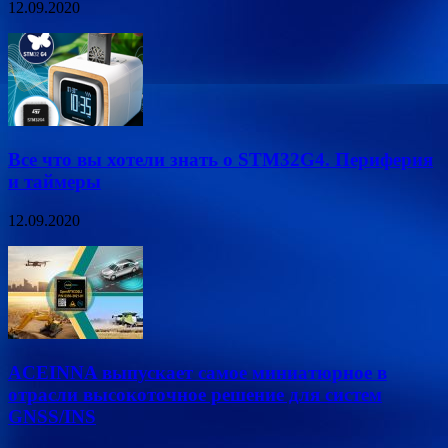
12.09.2020
Все что вы хотели знать о STM32G4. Периферия
и таймеры
12.09.2020
ACEINNA выпускает самое миниатюрное в
отрасли высокоточное решение для систем
GNSS/INS