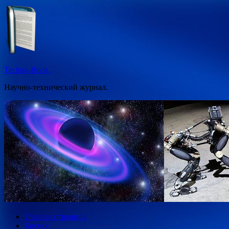
Перейти
к
содержимому
Techno-Book.
Научно-технический журнал.
Главная страница
Космос