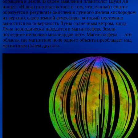
обращена к Земле. В своем заявлении планетолог Шуай Ли
пишет: «Наша гипотеза состоит в том, что лунный гематит
образуется в результате окисления лунного железа кислородом
из верхних слоев земной атмосферы, который постоянно
выносится на поверхность Луны солнечным ветром, когда
Луна периодически находится в магнитосфере Земли
последние несколько миллиардов лет». Магнитосфера — это
область, где магнитное поле одного объекта преобладает над
магнитным полем другого.