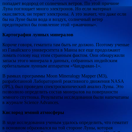
попадает водород от солнечных ветров. По этой причине
Луна поглощает много электронов. Но если материал
окисляется, он теряет электроны. А это значит, что даже если
бы на Луне были вода и воздух, солнечный ветер
предотвратил бы появление этой «ржавчины».
Картография лунных минералов
Короче говоря, гематита там быть не должно. Поэтому ученые
из Гавайского университета в Маноа все еще продолжают
ломать голову над этим странным фактом. Они обнаружили
запасы этого минерала в данных, собранных индийским
орбитальным лунным аппаратом «Чандраяан-1».
В рамках программы Moon Mineralogy Mapper (M3),
разработанной Лабораторией реактивного движения NASA
(JPL), был проведен спектроскопический анализ Луны. Это
позволило определить состав минералов на поверхности
земного спутника. Результаты исследования были напечатаны
в журнале Science Advances.
Кислород земной атмосферы
В ходе исследования ученым удалось определить, что гематит
в основном образовался на той стороне Луны, которая