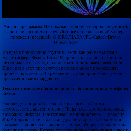
Анализ программы M3 показывает воду и гидроксил (синий),
яркость поверхности (зеленый) и железосодержащий минерал
пироксен (красный). © ISRO/NASA/JPL-Caltech/Brown
Univ./USGS
Во время полнолуния спутник Земли как раз находится в
магнитосфере Земли. Тогда 99 процентов солнечных ветров
не попадают на Луну, и элементы там не теряют электронов.
И как раз в этот промежуток времени может происходить
процесс окисления. И «ржавение» Луны происходит уже на
протяжении миллиардов лет.
Гематит позволяет больше понять об эволюции атмосферы
Земли
Однако до конца тайна так и не раскрыта. «Гематит
отсутствует на другой стороне Луны, куда земной кислород,
возможно, никогда и не попадал, не полностью», — говорит
Ли. А образование гематита с другой стороны Луны могли
вызывать крошечные количества воды, обнаруженные там на
больших высотах. Кстати, эта версия также может дать ключ к