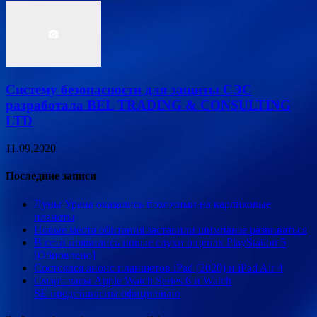
Систему безопасности для защиты СЭС
разработала BEL TRADING & CONSULTING
LTD
11.09.2020
Последние записи
Луны Урана оказались похожими на карликовые
планеты
Новые места обитания заставили шимпанзе развиваться
В сети появились новые слухи о ценах PlayStation 5
[Обновлено]
Состоялся анонс планшетов iPad (2020) и iPad Air 4
Смарт-часы Apple Watch Series 6 и Watch
SE представлены официально