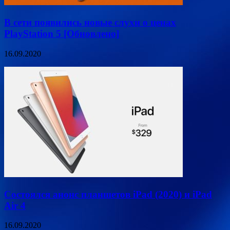
В сети появились новые слухи о ценах
PlayStation 5 [Обновлено]
16.09.2020
Состоялся анонс планшетов iPad (2020) и iPad
Air 4
16.09.2020