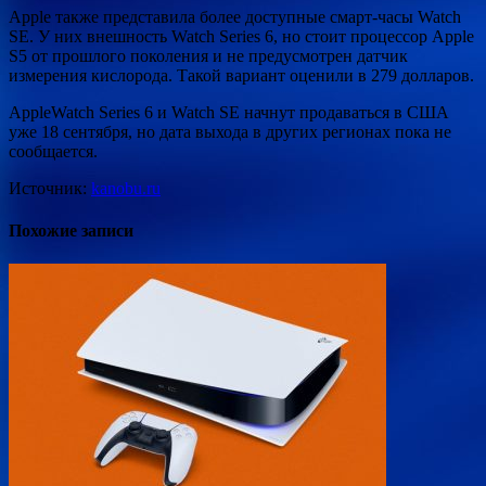
Apple также представила более доступные смарт-часы Watch
SE. У них внешность Watch Series 6, но стоит процессор Apple
S5 от прошлого поколения и не предусмотрен датчик
измерения кислорода. Такой вариант оценили в 279 долларов.
AppleWatch Series 6 и Watch SE начнут продаваться в США
уже 18 сентября, но дата выхода в других регионах пока не
сообщается.
Источник:
kanobu.ru
Похожие записи