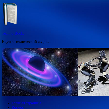
Перейти
к
содержимому
Techno-Book.
Научно-технический журнал.
Главная страница
Космос