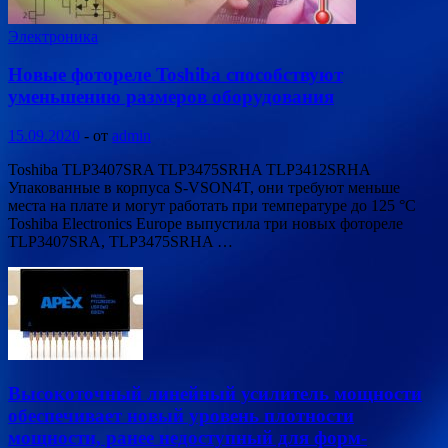
Электроника
Новые фотореле Toshiba способствуют
уменьшению размеров оборудования
15.09.2020
-
от
admin
Toshiba TLP3407SRA TLP3475SRHA TLP3412SRHA
Упакованные в корпуса S-VSON4T, они требуют меньше
места на плате и могут работать при температуре до 125 °C
Toshiba Electronics Europe выпустила три новых фотореле
TLP3407SRA, TLP3475SRHA …
Высокоточный линейный усилитель мощности
обеспечивает новый уровень плотности
мощности, ранее недоступный для форм-