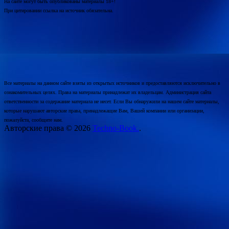
На сайте могут быть опубликованы материалы 18+!
При цитировании ссылка на источник обязательна.
Все материалы на данном сайте взяты из открытых источников и предоставляются исключительно в
ознакомительных целях. Права на материалы принадлежат их владельцам. Администрация сайта
ответственности за содержание материала не несет. Если Вы обнаружили на нашем сайте материалы,
которые нарушают авторские права, принадлежащие Вам, Вашей компании или организации,
пожалуйста, сообщите нам.
Авторские права © 2026
Techno-Book.
.