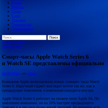
Наука
Роботы
Связь
Софт
Техника
Технологии
Электроника
Найти:
Главное меню
Технологии
Смарт-часы Apple Watch Series 6
и Watch SE представлены официально
16.09.2020
-
от
admin
Компания Apple анонсировала новые «умные» часы Watch
Series 6. Наручный гаджет выглядит почти так же, как и
предыдущие поколения, а изменения находятся внутри.
Apple Watch Series 6 работает на свежем чипе Apple S6. По
заявлению компании, он на 20% быстрее предыдущего.
Заявлен и в два раза более
яркий дисплей. Из новинок есть