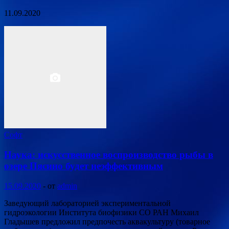
11.09.2020
Софт
Наука: искусственное воспроизводство рыбы в
озере Пясино будет неэффективным
15.09.2020
-
от
admin
Заведующий лабораторией экспериментальной
гидроэкологии Института биофизики СО РАН Михаил
Гладышев предложил предпочесть аквакультуру (товарное