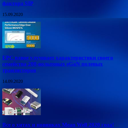
фактора SIP
15.09.2020
EPC вдвое улучшает характеристики своего
семейства 200-вольтовых eGaN полевых
транзисторов
14.09.2020
Все о хитах и новинках Mean Well 2020 года!