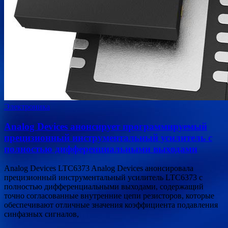
Электроника
Analog Devices анонсирует программируемый
прецизионный инструментальный усилитель с
полностью дифференциальными выходами
Analog Devices LTC6373 Analog Devices анонсировала
прецизионный инструментальный усилитель LTC6373 с
полностью дифференциальными выходами, содержащий
точно согласованные внутренние цепи резисторов, которые
обеспечивают отличные значения коэффициента подавления
синфазных сигналов,