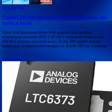
Электроника
Серия LSP-160 для светодиодов: компактно, без
шума и пыли
Mean Well Компания Mean Well разработала линейку
источников питания (ИП) LSP-160 с выходной мощностью
160 Вт в корпусе высотой всего 20 мм. ИП имеют каскад
коррекции коэффициента мощности (ККМ; PFC) и основные
…
Подробнее