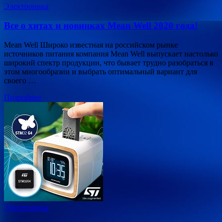
Электроника
Все о хитах и новинках Mean Well 2020 года!
Mean Well Широко известная на российском рынке
источников питания компания Mean Well выпускает настолько
широкий спектр продукции, что бывает трудно разобраться в
этом многообразии и выбрать оптимальный вариант для
своего …
Подробнее
Электроника