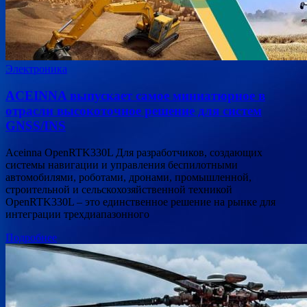
Электроника
ACEINNA выпускает самое миниатюрное в
отрасли высокоточное решение для систем
GNSS/INS
Aceinna OpenRTK330L Для разработчиков, создающих
системы навигации и управления беспилотными
автомобилями, роботами, дронами, промышленной,
строительной и сельскохозяйственной техникой
OpenRTK330L – это единственное решение на рынке для
интеграции трехдиапазонного
Подробнее