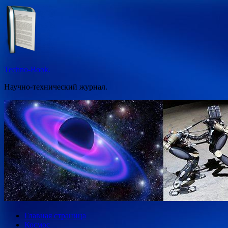
Перейти
к
содержимому
Techno-Book.
Научно-технический журнал.
Главная страница
Космос