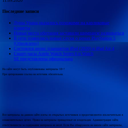
11.09.2020
Последние записи
Луны Урана оказались похожими на карликовые
планеты
Новые места обитания заставили шимпанзе развиваться
В сети появились новые слухи о ценах PlayStation 5
[Обновлено]
Состоялся анонс планшетов iPad (2020) и iPad Air 4
Смарт-часы Apple Watch Series 6 и Watch
SE представлены официально
На сайте могут быть опубликованы материалы 18+!
При цитировании ссылка на источник обязательна.
Все материалы на данном сайте взяты из открытых источников и предоставляются исключительно в
ознакомительных целях. Права на материалы принадлежат их владельцам. Администрация сайта
ответственности за содержание материала не несет. Если Вы обнаружили на нашем сайте материалы,