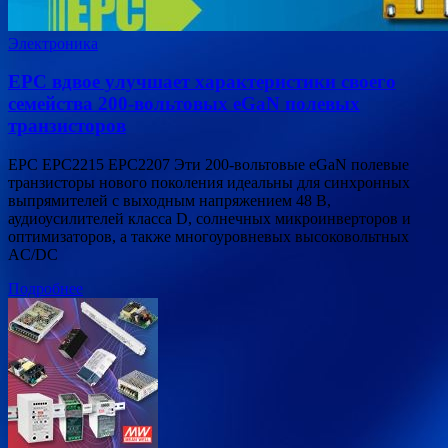
Электроника
EPC вдвое улучшает характеристики своего
семейства 200-вольтовых eGaN полевых
транзисторов
EPC EPC2215 EPC2207 Эти 200-вольтовые eGaN полевые
транзисторы нового поколения идеальны для синхронных
выпрямителей с выходным напряжением 48 В,
аудиоусилителей класса D, солнечных микроинверторов и
оптимизаторов, а также многоуровневых высоковольтных
AC/DC
Подробнее