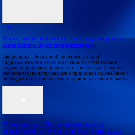
Софт
Наука: искусственное воспроизводство рыбы в
озере Пясино будет неэффективным
Заведующий лабораторией экспериментальной
гидроэкологии Института биофизики СО РАН Михаил
Гладышев предложил предпочесть аквакультуру (товарное
рыбоводство) выпуску мальков в природный водоем.Ранее о
необходимости строительства заводов по разведению рыбы в
Представитель «Технодинамики» стал
победителем конкурса «Лидеры России 2020»