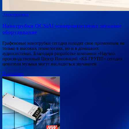
Электроника
Нанотрубки OCSiAl усовершенствуют звуковое
оборудование
Графеновые нанотрубки сегодня находят свое применение не
только в высоких технологиях, но и в домашних
аудиосистемах. Благодаря разработке компании «Научно-
производственный Центр Инноваций «КБ-ГРУПП» сегодня
ценители музыки могут насладиться звучанием
Подробнее