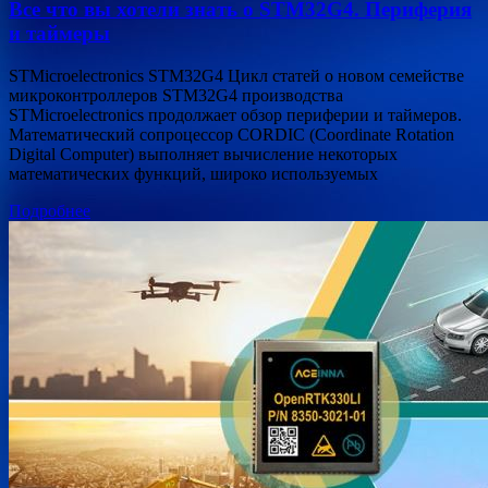
Все что вы хотели знать о STM32G4. Периферия
и таймеры
STMicroelectronics STM32G4 Цикл статей о новом семействе
микроконтроллеров STM32G4 производства
STMicroelectronics продолжает обзор периферии и таймеров.
Математический сопроцессор CORDIC (Coordinate Rotation
Digital Computer) выполняет вычисление некоторых
математических функций, широко используемых
Подробнее