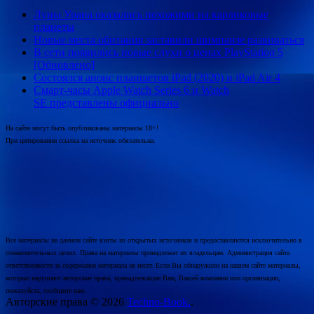
Луны Урана оказались похожими на карликовые
планеты
Новые места обитания заставили шимпанзе развиваться
В сети появились новые слухи о ценах PlayStation 5
[Обновлено]
Состоялся анонс планшетов iPad (2020) и iPad Air 4
Смарт-часы Apple Watch Series 6 и Watch
SE представлены официально
На сайте могут быть опубликованы материалы 18+!
При цитировании ссылка на источник обязательна.
Все материалы на данном сайте взяты из открытых источников и предоставляются исключительно в
ознакомительных целях. Права на материалы принадлежат их владельцам. Администрация сайта
ответственности за содержание материала не несет. Если Вы обнаружили на нашем сайте материалы,
которые нарушают авторские права, принадлежащие Вам, Вашей компании или организации,
пожалуйста, сообщите нам.
Авторские права © 2026
Techno-Book.
.