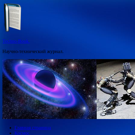
Перейти
к
содержимому
Techno-Book.
Научно-технический журнал.
Главная страница
Космос