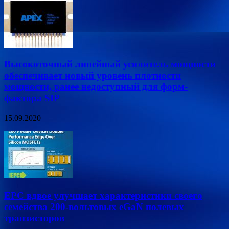
Высокоточный линейный усилитель мощности
обеспечивает новый уровень плотности
мощности, ранее недоступный для форм-
фактора SIP
15.09.2020
EPC вдвое улучшает характеристики своего
семейства 200-вольтовых eGaN полевых
транзисторов