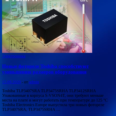
Электроника
Новые фотореле Toshiba способствуют
уменьшению размеров оборудования
15.09.2020
-
от
admin
Toshiba TLP3407SRA TLP3475SRHA TLP3412SRHA
Упакованные в корпуса S-VSON4T, они требуют меньше
места на плате и могут работать при температуре до 125 °C
Toshiba Electronics Europe выпустила три новых фотореле
TLP3407SRA, TLP3475SRHA …