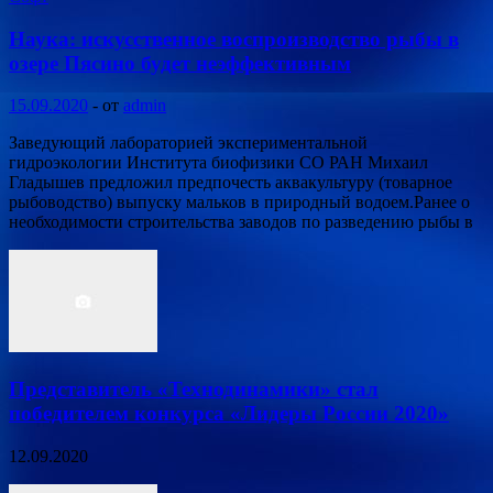
Наука: искусственное воспроизводство рыбы в
озере Пясино будет неэффективным
15.09.2020
-
от
admin
Заведующий лабораторией экспериментальной
гидроэкологии Института биофизики СО РАН Михаил
Гладышев предложил предпочесть аквакультуру (товарное
рыбоводство) выпуску мальков в природный водоем.Ранее о
необходимости строительства заводов по разведению рыбы в
Представитель «Технодинамики» стал
победителем конкурса «Лидеры России 2020»
12.09.2020