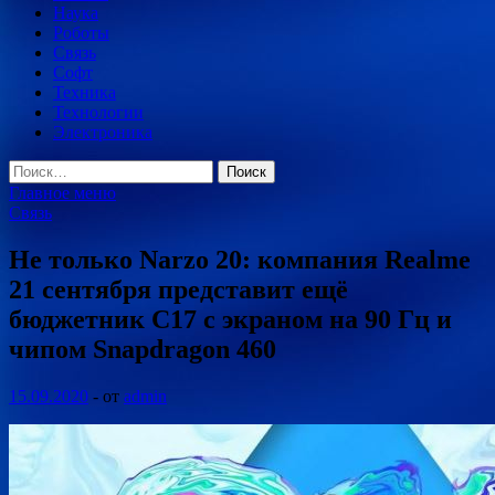
Наука
Роботы
Связь
Софт
Техника
Технологии
Электроника
Найти:
Главное меню
Связь
Не только Narzo 20: компания Realme
21 сентября представит ещё
бюджетник C17 с экраном на 90 Гц и
чипом Snapdragon 460
15.09.2020
-
от
admin