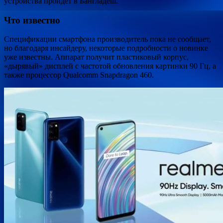
устройства пройдёт в Бангладеш.
Что известно
Спецификации смартфона производитель пока не сообщает,
но благодаря инсайдеру, некоторые подробности о новинке
уже известны. Аппарат получит пластиковый корпус,
«дырявый» дисплей с частотой обновления картинки 90 Гц, а
также процессор Qualcomm Snapdragon 460.