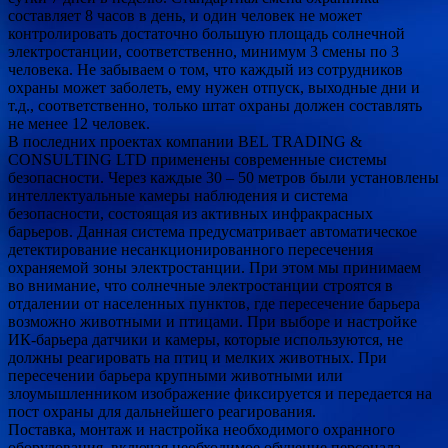
составляет 8 часов в день, и один человек не может
контролировать достаточно большую площадь солнечной
электростанции, соответственно, минимум 3 смены по 3
человека. Не забываем о том, что каждый из сотрудников
охраны может заболеть, ему нужен отпуск, выходные дни и
т.д., соответственно, только штат охраны должен составлять
не менее 12 человек.
В последних проектах компании BEL TRADING &
CONSULTING LTD применены современные системы
безопасности. Через каждые 30 – 50 метров были установлены
интеллектуальные камеры наблюдения и система
безопасности, состоящая из активных инфракрасных
барьеров. Данная система предусматривает автоматическое
детектирование несанкционированного пересечения
охраняемой зоны электростанции. При этом мы принимаем
во внимание, что солнечные электростанции строятся в
отдалении от населенных пунктов, где пересечение барьера
возможно животными и птицами. При выборе и настройке
ИК-барьера датчики и камеры, которые используются, не
должны реагировать на птиц и мелких животных. При
пересечении барьера крупными животными или
злоумышленником изображение фиксируется и передается на
пост охраны для дальнейшего реагирования.
Поставка, монтаж и настройка необходимого охранного
оборудования, включая необходимое обучение персонала