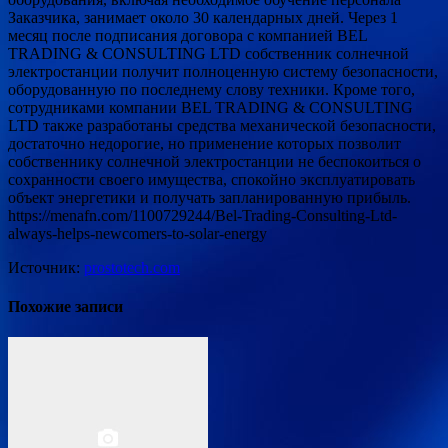
Заказчика, занимает около 30 календарных дней. Через 1
месяц после подписания договора с компанией BEL
TRADING & CONSULTING LTD собственник солнечной
электростанции получит полноценную систему безопасности,
оборудованную по последнему слову техники. Кроме того,
сотрудниками компании BEL TRADING & CONSULTING
LTD также разработаны средства механической безопасности,
достаточно недорогие, но применение которых позволит
собственнику солнечной электростанции не беспокоиться о
сохранности своего имущества, спокойно эксплуатировать
объект энергетики и получать запланированную прибыль.
https://menafn.com/1100729244/Bel-Trading-Consulting-Ltd-
always-helps-newcomers-to-solar-energy
Источник:
prostotech.com
Похожие записи