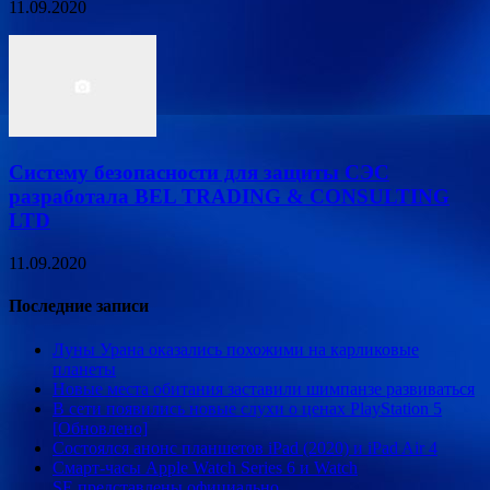
11.09.2020
Систему безопасности для защиты СЭС
разработала BEL TRADING & CONSULTING
LTD
11.09.2020
Последние записи
Луны Урана оказались похожими на карликовые
планеты
Новые места обитания заставили шимпанзе развиваться
В сети появились новые слухи о ценах PlayStation 5
[Обновлено]
Состоялся анонс планшетов iPad (2020) и iPad Air 4
Смарт-часы Apple Watch Series 6 и Watch
SE представлены официально