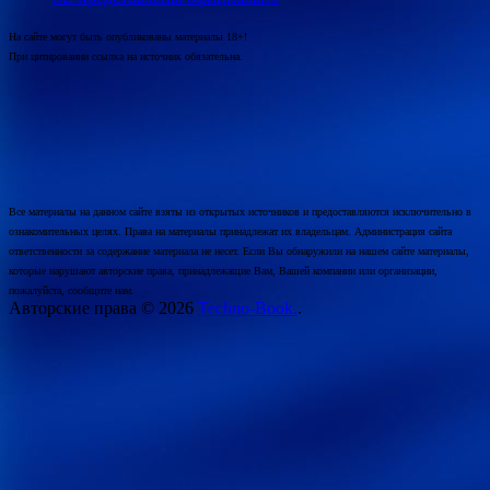
На сайте могут быть опубликованы материалы 18+!
При цитировании ссылка на источник обязательна.
Все материалы на данном сайте взяты из открытых источников и предоставляются исключительно в
ознакомительных целях. Права на материалы принадлежат их владельцам. Администрация сайта
ответственности за содержание материала не несет. Если Вы обнаружили на нашем сайте материалы,
которые нарушают авторские права, принадлежащие Вам, Вашей компании или организации,
пожалуйста, сообщите нам.
Авторские права © 2026
Techno-Book.
.