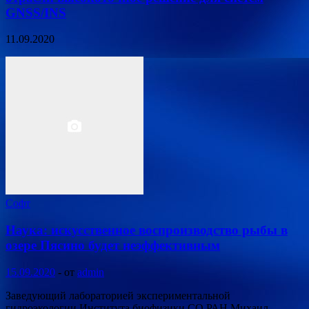
GNSS/INS
11.09.2020
Софт
Наука: искусственное воспроизводство рыбы в
озере Пясино будет неэффективным
15.09.2020
-
от
admin
Заведующий лабораторией экспериментальной
гидроэкологии Института биофизики СО РАН Михаил