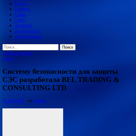
Наука
Роботы
Связь
Софт
Техника
Технологии
Электроника
Найти:
Главное меню
Софт
Систему безопасности для защиты
СЭС разработала BEL TRADING &
CONSULTING LTD
11.09.2020
-
от
admin