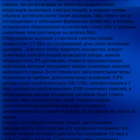
узнаем, что во всем мире от этого пострадали сотни
владельцев солнечных электростанций, и нередко суммы
убытков достигали сотен тысяч долларов. При этом в числе
пострадавших и небольшие фермерские хозяйства, в которых
установлено оборудование на несколько сотен кВт, и крупные
солнечные электростанции на десятки Мвт.
Оборудование крупной солнечной электростанции
мощностью 3-5 Мвт на сегодняшний день стоит миллионы
долларов. Для того чтобы защитить имущество, вокруг
солнечных электростанций возводятся заборы, панели
оборудуются GPS-датчиками, ставятся дополнительные
крепления, которые затрудняют снятие солнечных панелей,
нанимается охрана. Естественно все дополнительные меры
безопасности требуют дополнительных вложений. GPS-
датчик стоит приблизительно 100 USD, электростанция в 1
Мвт состоит из приблизительно 3500 солнечных панелей, и
оборудование каждой из панелей датчиком будет стоить
дороже, чем строительство самой электростанции.
Дополнительная механическая защита задержит
злоумышленника на какое-то время, но все равно не спасет от
кражи.
Охрана, состоящая из живых людей, дает большую
защищенность. При этом мы все прекрасно понимаем, что
живой человек не может работать без перерывов 24 часа в
сутки 7 дней в неделю. Стандартная смена охранника