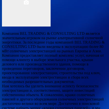
Компания BEL TRADING & CONSULTING LTD является
значительным игроком на рынке альтернативной солнечной
энергетики. За последние годы компанией BEL TRADING &
CONSULTING LTD были введены в эксплуатацию более 80
мВт солнечных электростанций на рынках Европы и Азии.
Компания предоставляет полный
комплекс услуг, начиная от
помощи клиенту в выборе земельного участка, крыши
делового или производственного здания, помощи в
проведении переговоров, заключении договоров,
проектировании электростанции, строительства под ключ,
ввода в эксплуатацию электростанции и сбора всех
необходимых разрешительных документов.
Нам хотелось бы уделить внимание аспекту безопасности
электростанции и, соответственно, защите инвестиций
собственника объекта. К сожалению, кражи солнечных
панелей и другого оборудования солнечных электростанций
достаточно велики во всем мире. Достаточно в поисковой
системе набрать запрос «кражи солнечных панелей», и мы