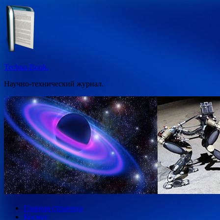
Перейти
к
содержимому
Techno-Book.
Научно-технический журнал.
Главная страница
Космос