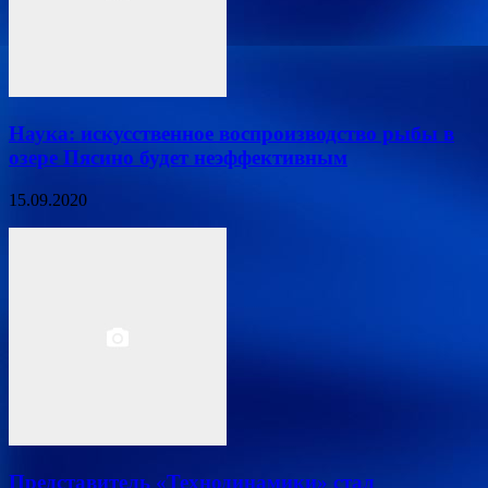
Наука: искусственное воспроизводство рыбы в
озере Пясино будет неэффективным
15.09.2020
Представитель «Технодинамики» стал