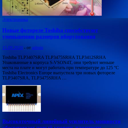
Электроника
Новые фотореле Toshiba способствуют
уменьшению размеров оборудования
15.09.2020
-
от
admin
Toshiba TLP3407SRA TLP3475SRHA TLP3412SRHA
Упакованные в корпуса S-VSON4T, они требуют меньше
места на плате и могут работать при температуре до 125 °C
Toshiba Electronics Europe выпустила три новых фотореле
TLP3407SRA, TLP3475SRHA …
Высокоточный линейный усилитель мощности
обеспечивает новый уровень плотности