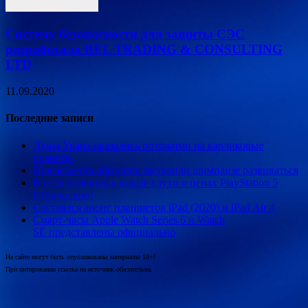
Систему безопасности для защиты СЭС
разработала BEL TRADING & CONSULTING
LTD
11.09.2020
Последние записи
Луны Урана оказались похожими на карликовые
планеты
Новые места обитания заставили шимпанзе развиваться
В сети появились новые слухи о ценах PlayStation 5
[Обновлено]
Состоялся анонс планшетов iPad (2020) и iPad Air 4
Смарт-часы Apple Watch Series 6 и Watch
SE представлены официально
На сайте могут быть опубликованы материалы 18+!
При цитировании ссылка на источник обязательна.