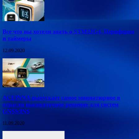
Все что вы хотели знать о STM32G4. Периферия
и таймеры
12.09.2020
ACEINNA выпускает самое миниатюрное в
отрасли высокоточное решение для систем
GNSS/INS
11.09.2020