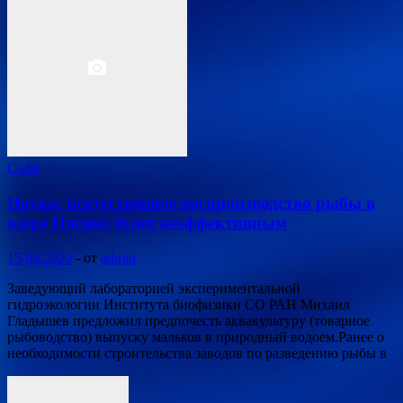
Софт
Наука: искусственное воспроизводство рыбы в
озере Пясино будет неэффективным
15.09.2020
-
от
admin
Заведующий лабораторией экспериментальной
гидроэкологии Института биофизики СО РАН Михаил
Гладышев предложил предпочесть аквакультуру (товарное
рыбоводство) выпуску мальков в природный водоем.Ранее о
необходимости строительства заводов по разведению рыбы в