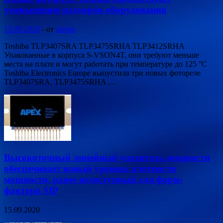
уменьшению размеров оборудования
15.09.2020
-
от
admin
Toshiba TLP3407SRA TLP3475SRHA TLP3412SRHA
Упакованные в корпуса S-VSON4T, они требуют меньше
места на плате и могут работать при температуре до 125 °C
Toshiba Electronics Europe выпустила три новых фотореле
TLP3407SRA, TLP3475SRHA …
Высокоточный линейный усилитель мощности
обеспечивает новый уровень плотности
мощности, ранее недоступный для форм-
фактора SIP
15.09.2020