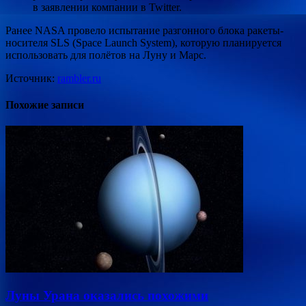
в заявлении
компании в Twitter.
Ранее NASA провело испытание разгонного блока ракеты-
носителя SLS (Space Launch System), которую планируется
использовать для полётов на Луну и Марс.
Источник:
rambler.ru
Похожие записи
Луны Урана оказались похожими