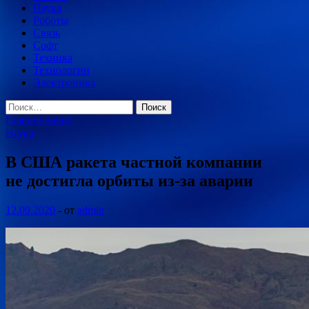
Наука
Роботы
Связь
Софт
Техника
Технологии
Электроника
Найти:
Главное меню
Наука
В США ракета частной компании
не достигла орбиты из-за аварии
12.09.2020
-
от
admin