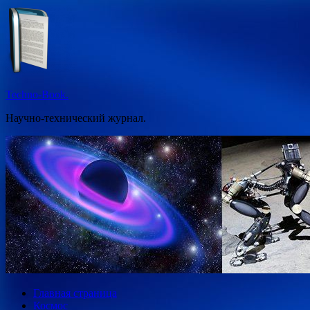
Перейти
к
содержимому
Techno-Book.
Научно-технический журнал.
Главная страница
Космос