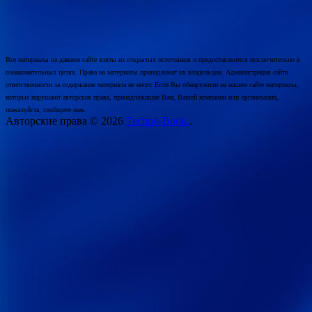
Все материалы на данном сайте взяты из открытых источников и предоставляются исключительно в
ознакомительных целях. Права на материалы принадлежат их владельцам. Администрация сайта
ответственности за содержание материала не несет. Если Вы обнаружили на нашем сайте материалы,
которые нарушают авторские права, принадлежащие Вам, Вашей компании или организации,
пожалуйста, сообщите нам.
Авторские права © 2026
Techno-Book.
.